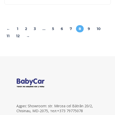
←
1
2
3
…
5
6
7
8
9
10
11
12
→
Адрес Showroom: str. Mircea cel Bătrân 20/2,
Chisinau, MD-2075, тел:+373 79775078