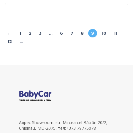
←
1
2
3
…
6
7
8
9
10
11
12
→
Адрес Showroom: str. Mircea cel Bătrân 20/2,
Chisinau, MD-2075, тел:+373 79775078