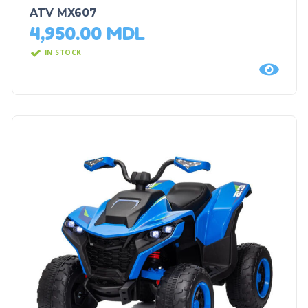
ATV MX607
4,950.00
MDL
IN STOCK