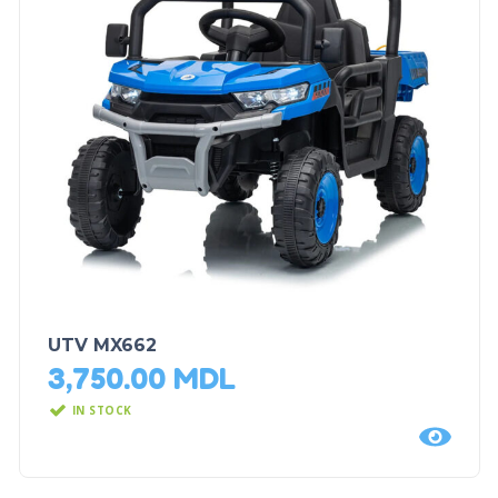
UTV MX662
3,750.00
MDL
IN STOCK