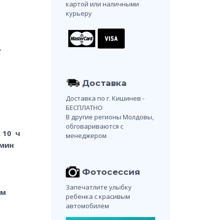
картой или наличными
курьеру
т
Доставка
Доставка по г. Кишинев -
БЕСПЛАТНО
В другие регионы Молдовы,
обговариваются с
 10 ч
менеджером
 мин
Фотосессия
Запечатлите улыбку
см
ребенка с красивым
автомобилем