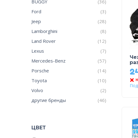
BUGGY
(36)
Ford
(3)
Jeep
(28)
Lamborghini
(8)
Land Rover
(12)
Lexus
(7)
Че
Mercedes-Benz
(57)
ра
2
Porsche
(14)
Toyota
(10)
Н
Под
Volvo
(2)
другие бренды
(46)
ЦВЕТ