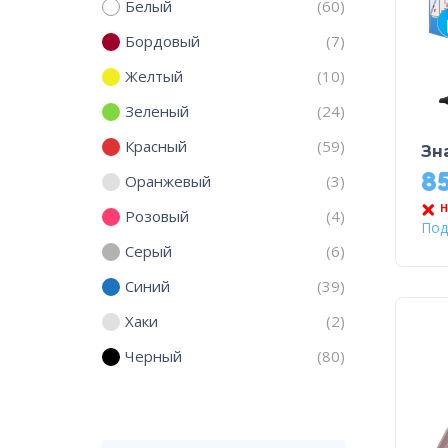
Белый
(60)
Бордовый
(7)
Желтый
(10)
Зеленый
(24)
Красный
(59)
Зн
8
Оранжевый
(3)
Н
Розовый
(4)
Под
Серый
(6)
Синий
(39)
Хаки
(2)
Черный
(80)