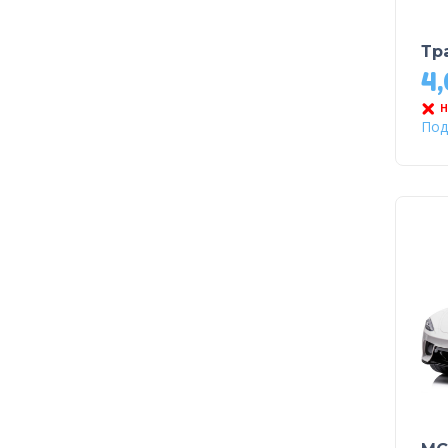
Тр
4
Н
Под