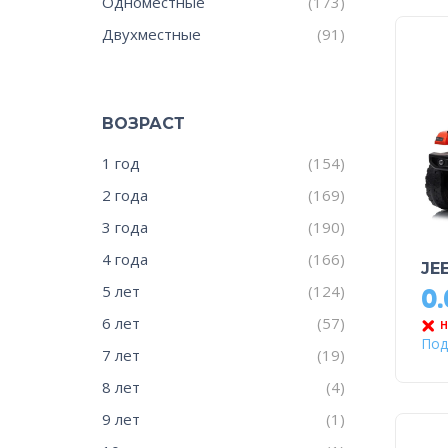
Одноместные
(173)
Двухместные
(91)
ВОЗРАСТ
1 год
(154)
2 года
(169)
3 года
(190)
4 года
(166)
JE
5 лет
(124)
0
6 лет
(57)
Н
Под
7 лет
(19)
8 лет
(4)
9 лет
(1)