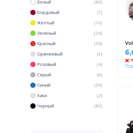
Белый
(60)
Бордовый
(7)
Желтый
(10)
Зеленый
(24)
Красный
(59)
Vo
6
Оранжевый
(3)
Н
Розовый
(4)
Под
Серый
(6)
Синий
(39)
Хаки
(2)
Черный
(80)