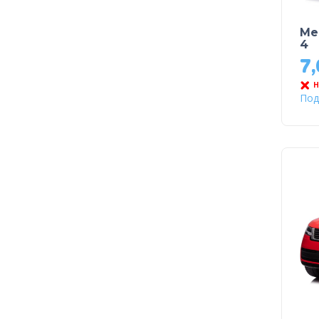
Me
4
7
Н
Под