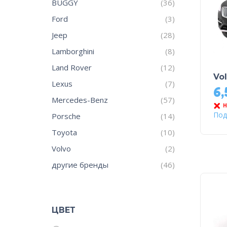
BUGGY
(36)
Ford
(3)
Jeep
(28)
Lamborghini
(8)
Land Rover
(12)
Vo
Lexus
(7)
6
Mercedes-Benz
(57)
Н
Под
Porsche
(14)
Toyota
(10)
Volvo
(2)
другие бренды
(46)
ЦВЕТ