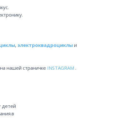
кус.
ектронику.
циклы
,
электроквадроциклы
и
 на нашей страничке
INSTAGRAM
.
у детей
ания.в