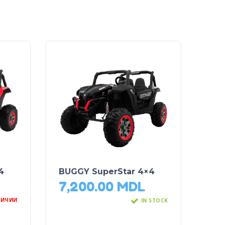
4
BUGGY SuperStar 4×4
7,200.00
MDL
ЛИЧИИ
IN STOCK