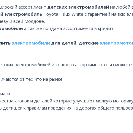
 широкий ассортимент
детских электромобилей
на любой в
ий электромобиль
Toyota Hillux White с гарантией на всю эл
еву и всей Молдове.
тромобили
а так-же продажа ассортимента в кредит.
пить
электромобили
для детей
,
детские
электромото
тских электромобилей из нашего ассортимента вы сможете
чаются от тех что на рынке:
риала
чества кнопок и деталей которые улучшают мелкую моторик
ь детишек к правилам поведения на дорогах общего пользов