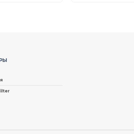
РЫ
я
ilter