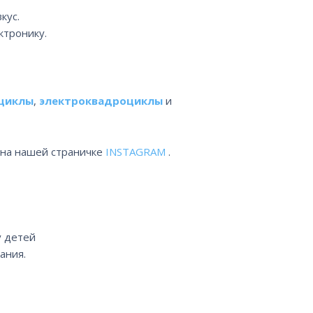
кус.
ктронику.
циклы
,
электроквадроциклы
и
 на нашей страничке
INSTAGRAM
.
у детей
ания.