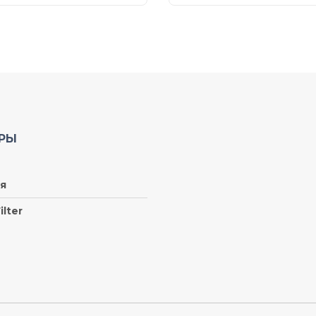
РЫ
я
ilter