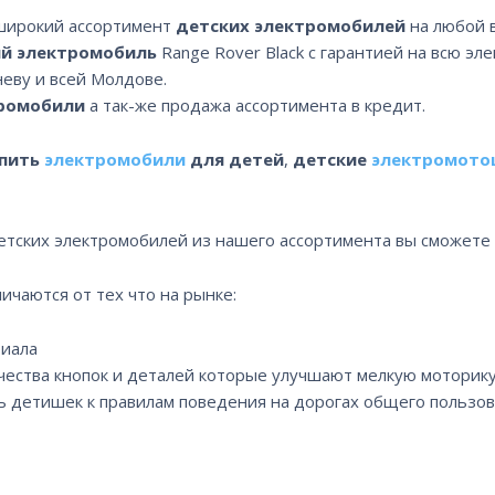
 широкий ассортимент
детских электромобилей
на любой в
ий электромобиль
Range Rover Black с гарантией на всю эле
еву и всей Молдове.
тромобили
а так-же продажа ассортимента в кредит.
пить
электромобили
для детей
,
детские
электромото
тских электромобилей из нашего ассортимента вы сможете
чаются от тех что на рынке:
риала
чества кнопок и деталей которые улучшают мелкую моторик
ь детишек к правилам поведения на дорогах общего пользов