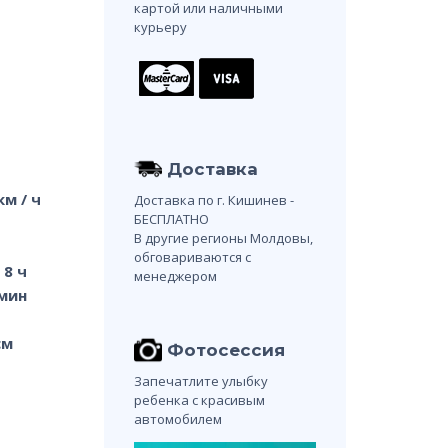
картой или наличными
курьеру
Доставка
км / ч
Доставка по г. Кишинев -
БЕСПЛАТНО
В другие регионы Молдовы,
обговариваются с
 8 ч
менеджером
 мин
см
Фотосессия
Запечатлите улыбку
ребенка с красивым
автомобилем