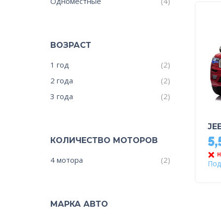
Одноместные
(4)
ВОЗРАСТ
1 год
(2)
2 года
(2)
3 года
(2)
JE
5
КОЛИЧЕСТВО МОТОРОВ
Н
4 мотора
(2)
Под
МАРКА АВТО