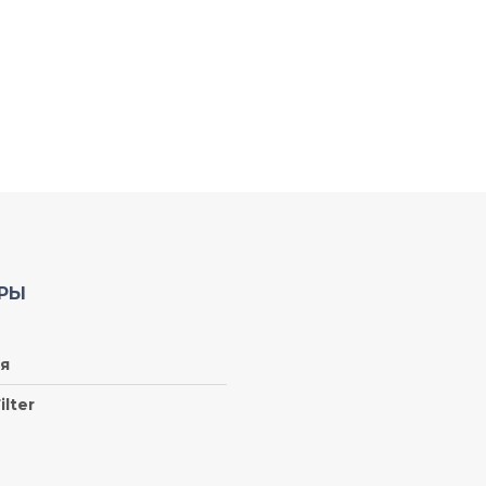
РЫ
я
ilter